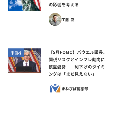
の影響を考える
工藤 崇
【5月FOMC】パウエル議長、
米国株
関税リスクとインフレ動向に
慎重姿勢──利下げのタイミ
ングは「まだ見えない」
まねびば編集部