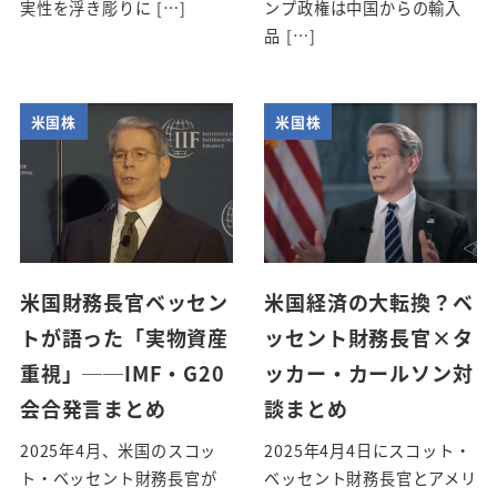
実性を浮き彫りに […]
ンプ政権は中国からの輸入
品 […]
米国株
米国株
米国財務長官ベッセン
米国経済の大転換？ベ
トが語った「実物資産
ッセント財務長官×タ
重視」──IMF・G20
ッカー・カールソン対
会合発言まとめ
談まとめ
2025年4月、米国のスコッ
2025年4月4日にスコット・
ト・ベッセント財務長官が
ベッセント財務長官とアメリ