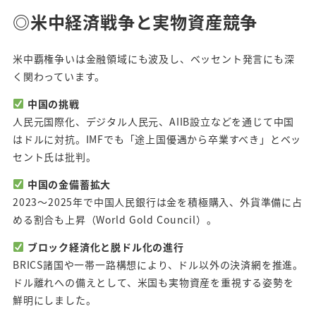
◎米中経済戦争と実物資産競争
米中覇権争いは金融領域にも波及し、ベッセント発言にも深
く関わっています。
中国の挑戦
人民元国際化、デジタル人民元、AIIB設立などを通じて中国
はドルに対抗。IMFでも「途上国優遇から卒業すべき」とベッ
セント氏は批判。
中国の金備蓄拡大
2023～2025年で中国人民銀行は金を積極購入、外貨準備に占
める割合も上昇（World Gold Council）。
ブロック経済化と脱ドル化の進行
BRICS諸国や一帯一路構想により、ドル以外の決済網を推進。
ドル離れへの備えとして、米国も実物資産を重視する姿勢を
鮮明にしました。