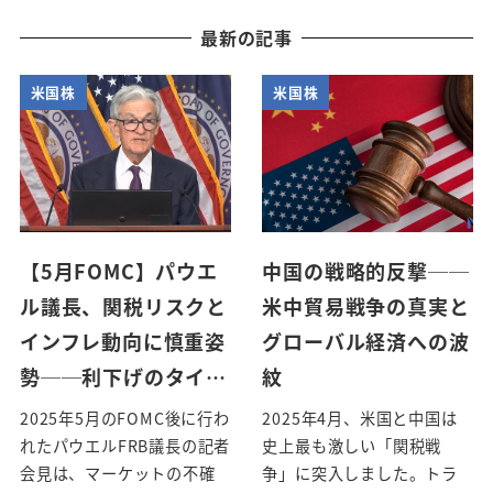
最新の記事
米国株
米国株
【5月FOMC】パウエ
中国の戦略的反撃──
ル議長、関税リスクと
米中貿易戦争の真実と
インフレ動向に慎重姿
グローバル経済への波
勢──利下げのタイ…
紋
2025年5月のFOMC後に行わ
2025年4月、米国と中国は
れたパウエルFRB議長の記者
史上最も激しい「関税戦
会見は、マーケットの不確
争」に突入しました。トラ