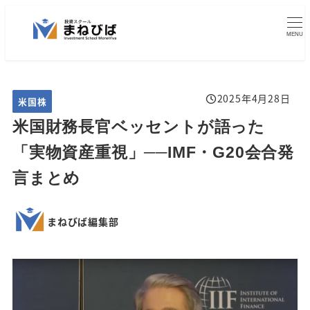
メ
2025年4月17日
2024年5月18日
2024年7月21日
2025年5月10日
2025年5月10日
2025年4月28日
2025年4月17日
2024年8月31日
2024年7月21日
2025年5月3日
投稿日
投稿日
投稿日
投稿日
投稿日
投稿日
投稿日
投稿日
投稿日
投稿日
イ
MENU
ン
コ
ン
2025年4月28日
カテゴリー
米国株
投稿日
テ
米国財務長官ベッセントが語った
ン
ツ
「実物資産重視」──IMF・G20会合発
へ
言まとめ
移
動
まねびば編集部
著
者