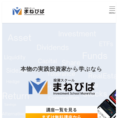
メ
イ
MENU
ン
コ
ン
テ
ン
ツ
へ
本物の実践投資家から学ぶなら
移
動
講座一覧を見る
まずは無料講座から