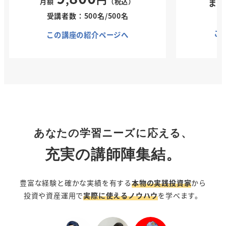
まず
月額
（税込
）
受講者数：500名/500名
こ
この講座の紹介ページへ
あなたの学習ニーズに応える、
充実の講師陣集結。
豊富な経験と確かな実績を有する
本物の実践投資家
から
投資や資産運用で
実際に使えるノウハウ
を学べます。