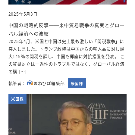
2025年5月3日
投稿日
中国の戦略的反撃──米中貿易戦争の真実とグロー
バル経済への波紋
2025年4月、米国と中国は史上最も激しい「関税戦争」に
突入しました。トランプ政権は中国からの輸入品に対し最
大145％の関税を課し、中国も即座に対抗措置を発表。 こ
の貿易対立は一過性のトラブルではなく、グローバル経済
の構 […]
まねびば編集部
米国株
米国株