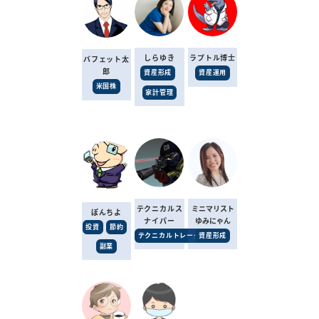
しらゆき
ラプトル博士
バフェット太
郎
資産形成
資産運用
米国株
家計管理
テクニカルス
ミニマリスト
ぽんちよ
ナイパー
ゆみにゃん
投資
節約
テクニカルトレーダー
資産形成
副業