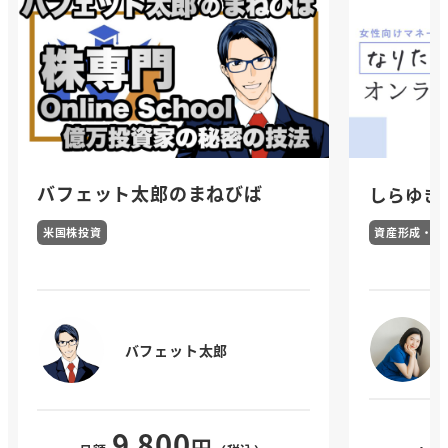
バフェット太郎のまねびば
しらゆきの
米国株投資
資産形成・家
バフェット太郎
9
800
,
円