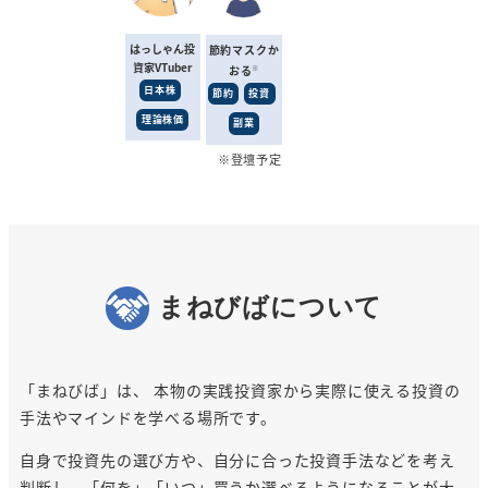
はっしゃん
投
節約マスクか
資家VTuber
おる
※
日本株
節約
投資
理論株価
副業
※登壇予定
まねびばについて
「まねびば」は、 本物の実践投資家から実際に使える投資の
手法やマインドを学べる場所です。
自身で投資先の選び方や、自分に合った投資手法などを考え
判断し、「何を」「いつ」買うか選べるようになることが大