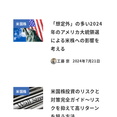
「想定外」の多い2024
米国株
年のアメリカ大統領選
による米株への影響を
考える
工藤 崇
2024年7月21日
投稿日
米国株投資のリスクと
米国株
対策完全ガイド～リス
クを抑えて高リターン
を狙う方法