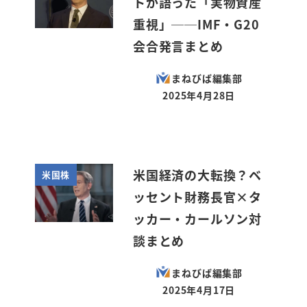
トが語った「実物資産
重視」──IMF・G20
会合発言まとめ
まねびば編集部
2025年4月28日
投稿日
米国経済の大転換？ベ
米国株
ッセント財務長官×タ
ッカー・カールソン対
談まとめ
まねびば編集部
2025年4月17日
投稿日