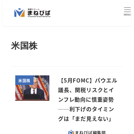
メ
イ
MENU
ン
コ
ン
米国株
テ
ン
ツ
へ
【5月FOMC】パウエル
米国株
移
議長、関税リスクとイ
動
ンフレ動向に慎重姿勢
──利下げのタイミン
グは「まだ見えない」
まねびば編集部