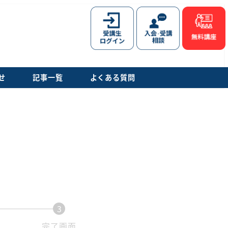
せ
記事一覧
よくある質問
3
現
完了画面