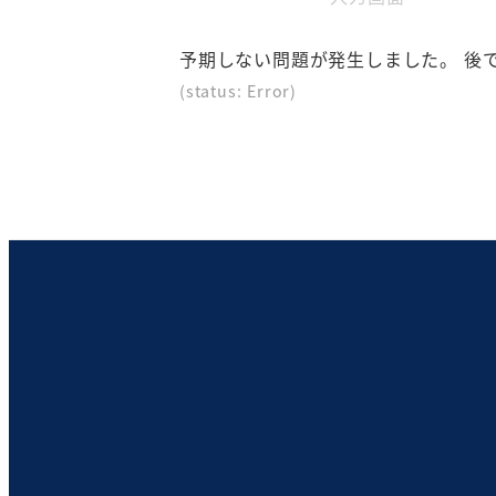
在
表
予期しない問題が発生しました。 後
示
(status: Error)
さ
れ
て
い
る
画
面
で
す。