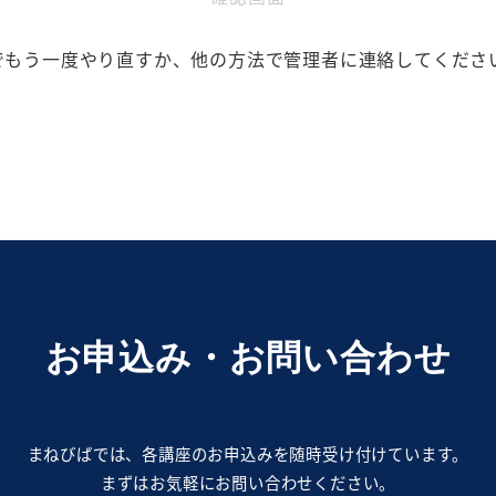
在
表
でもう一度やり直すか、他の方法で管理者に連絡してくださ
示
さ
れ
て
い
る
画
面
で
お申込み・お問い合わせ
す。
まねびばでは、各講座のお申込みを随時受け付けています。
まずはお気軽にお問い合わせください。