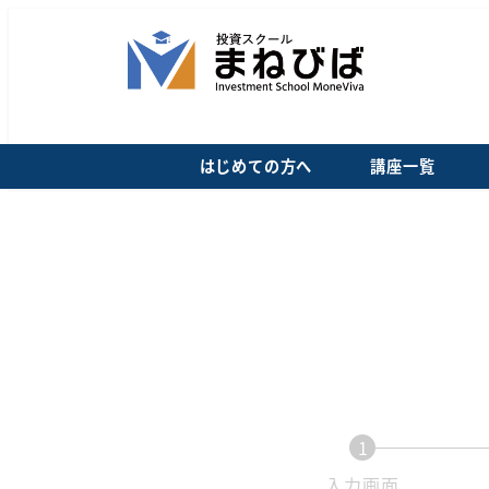
メ
イ
ン
コ
ン
はじめての方へ
講座一覧
テ
ン
ツ
へ
移
動
1
現
入力画面