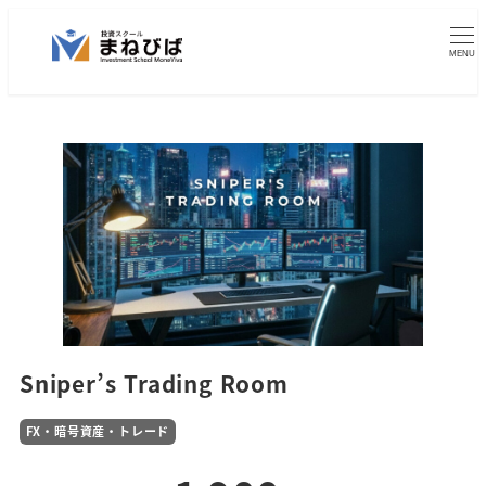
メ
イ
MENU
ン
コ
ン
テ
ン
ツ
へ
移
動
Sniper’s Trading Room
FX・暗号資産・トレード