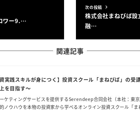
次の投稿
株式会社まねびば設
ロワー9.…
融…
関連記事
資実践スキルが身につく】投資スクール「まねびば」の受講者
上を目指す～
ーケティングサービスを提供するSerendeep合同会社（本社：
的ノウハウを本物の投資家から学べるオンライン投資スクール「まねび