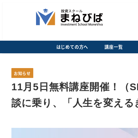
メ
イ
ン
コ
ン
はじめての方へ
講座一覧
テ
ン
ツ
カテゴリー
お知らせ
へ
移
11月5日無料講座開催！（
動
談に乗り、「人生を変える