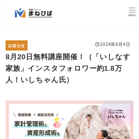
メ
2024年11月18日
2025年1月29日
2024年7月24日
2024年6月8日
投稿日
投稿日
投稿日
投稿日
イ
MENU
ン
コ
ン
2024年8月4日
カテゴリー
お知らせ
投稿日
テ
8月20日無料講座開催！（「いしなす
ン
ツ
家族」インスタフォロワー約1.8万
へ
人！いしちゃん氏）
移
動