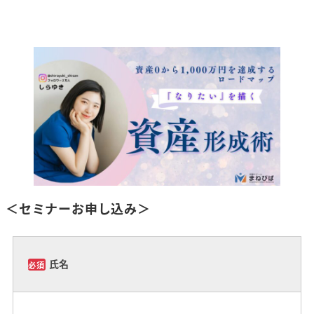
メ
イ
ン
コ
ン
テ
ン
ツ
へ
移
＜セミナーお申し込み＞
動
氏名
必須