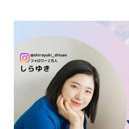
メ
イ
ン
コ
ン
テ
ン
ツ
へ
移
動